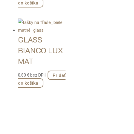
do košíka
stránke
produktu.
GLASS
BIANCO LUX
MAT
Pridať
0,80
€
bez DPH
do košíka