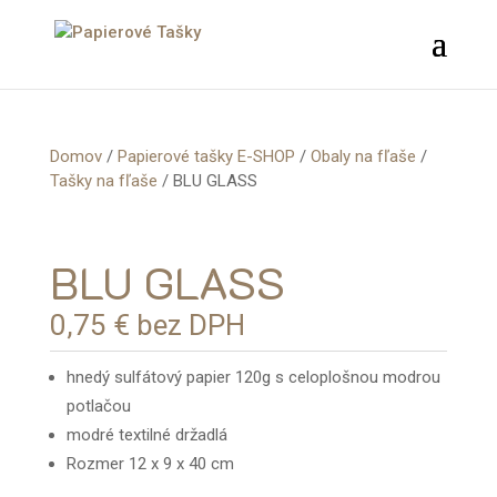
Domov
/
Papierové tašky E-SHOP
/
Obaly na fľaše
/
Tašky na fľaše
/ BLU GLASS
BLU GLASS
0,75
€
bez DPH
hnedý sulfátový papier 120g s celoplošnou modrou
potlačou
modré textilné držadlá
Rozmer 12 x 9 x 40 cm