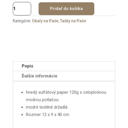
množstvo
Pridať do košíka
BLU
GLASS
Kategórie:
Obaly na fľaše
,
Tašky na fľaše
Popis
Ďalšie informácie
hnedý sulfátový papier 120g s celoplošnou
modrou potlačou
modré textilné držadlá
Rozmer 12 x 9 x 40 cm