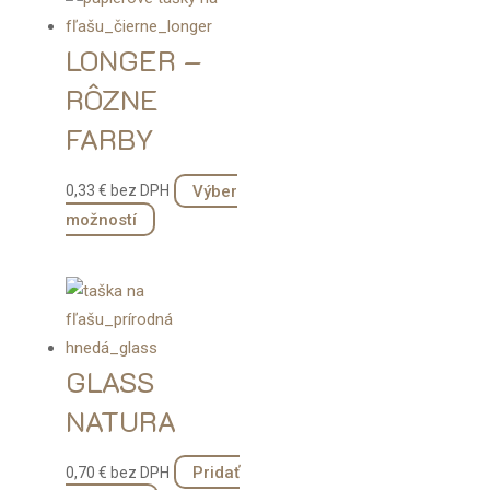
LONGER –
RÔZNE
FARBY
Výber
0,33
€
bez DPH
Tento
možností
produkt
má
viacero
variantov.
Možnosti
GLASS
si
NATURA
môžete
vybrať
Pridať
0,70
€
bez DPH
na