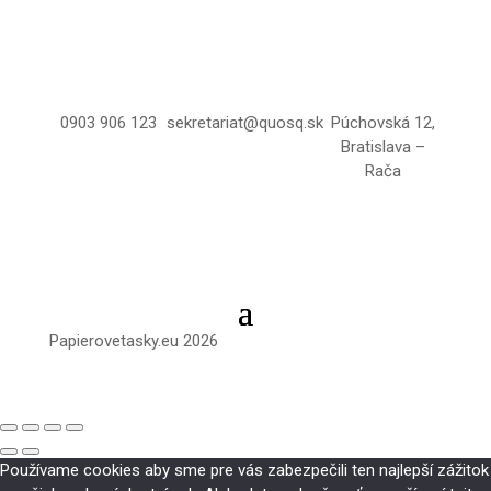
0903 906 123
sekretariat@quosq.sk
Púchovská 12,
Bratislava –
Rača
Papierovetasky.eu 2026
Používame cookies aby sme pre vás zabezpečili ten najlepší zážitok