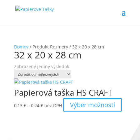
Domov
/ Produkt Rozmery / 32 x 20 x 28 cm
32 x 20 x 28 cm
Zobrazený jediný výsledok
Papierová taška HS CRAFT
Price
Tento
Výber možností
0,13
€
–
0,24
€
bez DPH
range:
produkt
0,13 €
má
through
viacero
0,24 €
varianto
Možnost